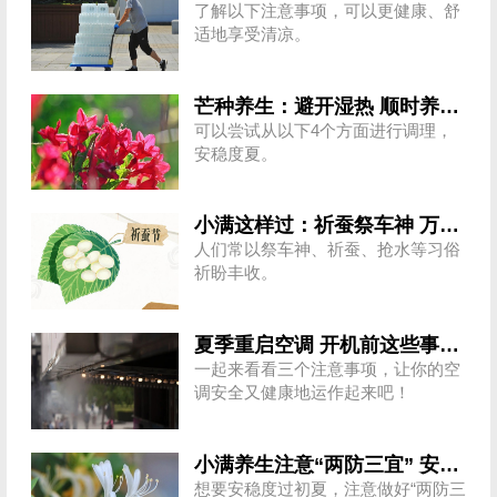
了解以下注意事项，可以更健康、舒
适地享受清凉。
芒种养生：避开湿热 顺时养身心
可以尝试从以下4个方面进行调理，
安稳度夏。
小满这样过：祈蚕祭车神 万物初盈满
人们常以祭车神、祈蚕、抢水等习俗
祈盼丰收。
夏季重启空调 开机前这些事情别忘做
一起来看看三个注意事项，让你的空
调安全又健康地运作起来吧！
小满养生注意“两防三宜” 安稳度夏
想要安稳度过初夏，注意做好“两防三