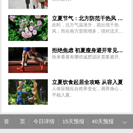
立夏节气：北方防范干热风 南方警惕强对流
此时，北方气温渐升，易出现干热
风；而在南方雷雨增多，强对流天气
频发。
拒绝焦虑 初夏瘦身避开常见误区
快来看看有哪些减肥误区需要避开。
立夏饮食起居全攻略 从容入夏
人体应顺应自然界变化，调养身心，
平稳入夏。
首 页
今日详情
15天预报
40天预报