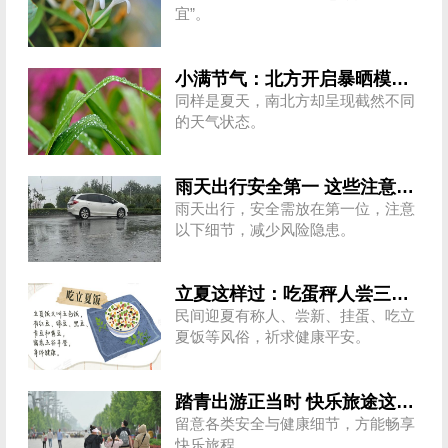
宜”。
小满节气：北方开启暴晒模式 南方强降雨频繁
同样是夏天，南北方却呈现截然不同
的天气状态。
雨天出行安全第一 这些注意事项莫忽视
雨天出行，安全需放在第一位，注意
以下细节，减少风险隐患。
立夏这样过：吃蛋秤人尝三鲜 祈福健康好运来
民间迎夏有称人、尝新、挂蛋、吃立
夏饭等风俗，祈求健康平安。
踏青出游正当时 快乐旅途这几个细节莫忽视
留意各类安全与健康细节，方能畅享
快乐旅程。