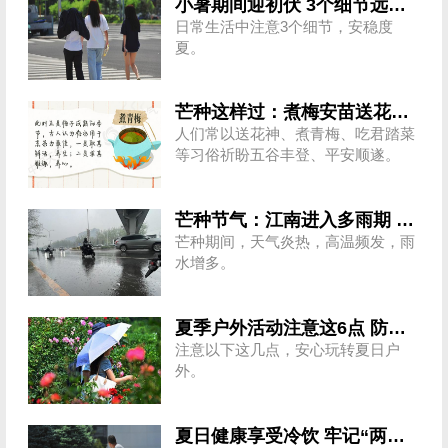
小暑期间迎初伏 3个细节远离暑湿困扰
日常生活中注意3个细节，安稳度
夏。
芒种这样过：煮梅安苗送花神 祈盼五谷丰登平安顺遂
人们常以送花神、煮青梅、吃君踏菜
等习俗祈盼五谷丰登、平安顺遂。
芒种节气：江南进入多雨期 北方警惕强对流
芒种期间，天气炎热，高温频发，雨
水增多。
夏季户外活动注意这6点 防暑健身两不误
注意以下这几点，安心玩转夏日户
外。
夏日健康享受冷饮 牢记“两注意一控制”