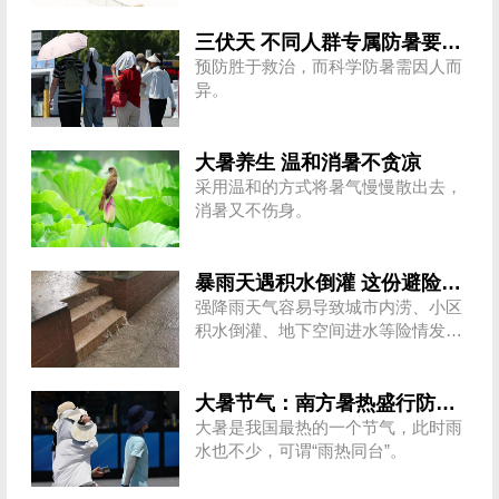
三伏天 不同人群专属防暑要点请收好
预防胜于救治，而科学防暑需因人而
异。
大暑养生 温和消暑不贪凉
采用温和的方式将暑气慢慢散出去，
消暑又不伤身。
暴雨天遇积水倒灌 这份避险提示请收好
强降雨天气容易导致城市内涝、小区
积水倒灌、地下空间进水等险情发
生，这些避险方法需要知道。
大暑节气：南方暑热盛行防伏旱 北方雨季陆续开启
大暑是我国最热的一个节气，此时雨
水也不少，可谓“雨热同台”。