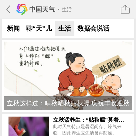
生活
新闻
聊“天”儿
生活
数据会说话
数据帝扒天气
立秋这样过：啃秋晒秋贴秋膘 庆祝丰收迎秋
来
立秋话养生：“贴秋膘”莫着急 先清暑再防燥
此时天气特点是暑湿尚存、燥气来
临，因此养生应先清暑再防燥。