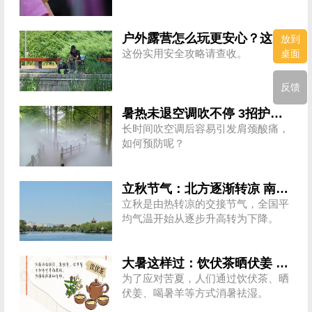
户外露营怎么玩更安心？这份攻略请收好
放到
这份实用安全攻略请查收。
桌面
反馈
暑热未退空调吹不停 3招护住肩颈不酸痛
长时间吹空调后容易引发肩颈酸痛，
如何预防呢？
立秋节气：北方逐渐转凉 南方暑热仍盛
立秋是由热转凉的交接节气，全国平
均气温开始从逐步升高转为下降。
大暑这样过：饮伏茶晒伏姜 去除湿热保健康
为了应对苦夏，人们通过饮伏茶、晒
伏姜、喝暑羊等方式消暑祛湿。