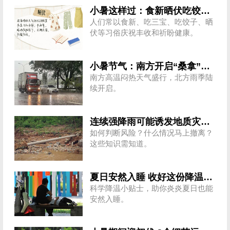
小暑这样过：食新晒伏吃饺子 庆祝丰收祈健康
人们常以食新、吃三宝、吃饺子、晒
伏等习俗庆祝丰收和祈盼健康。
小暑节气：南方开启“桑拿”模式 北方陆续进入雨季
南方高温闷热天气盛行，北方雨季陆
续开启。
连续强降雨可能诱发地质灾害 这些前兆要知道
如何判断风险？什么情况马上撤离？
这些知识需知道。
夏日安然入睡 收好这份降温小贴士
科学降温小贴士，助你炎炎夏日也能
安然入睡。